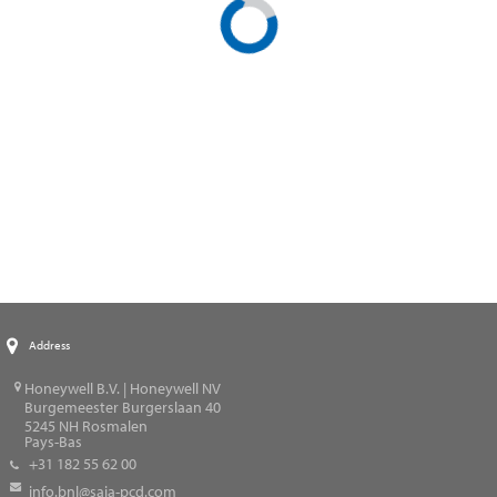
Address
Honeywell B.V. | Honeywell NV
Burgemeester Burgerslaan 40
5245
NH Rosmalen
Pays-Bas
+31 182 55 62 00
info.bnl@saia-pcd.com