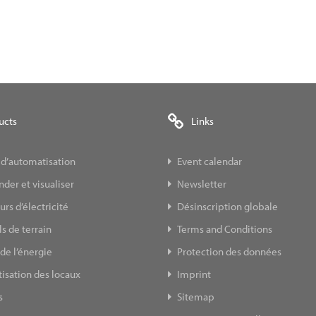
ucts
Links
 d’automatisation
Event calendar
er et visualiser
Newsletter
s d’électricité
Désinscription globale
s de terrain
Terms and Conditions
de l’énergie
Protection des données
isation des locaux
Imprint
s
Sitemap