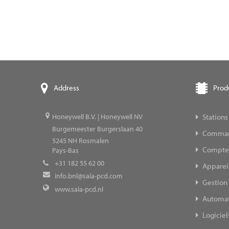
Prod
Address
Stations
Honeywell B.V. | Honeywell NV
Burgemeester Burgerslaan 40
Command
5245
NH Rosmalen
Compteur
Pays-Bas
+31 182 55 62 00
Appareil
info.bnl@saia-pcd.com
Gestion 
www.saia-pcd.nl
Automat
Logiciel