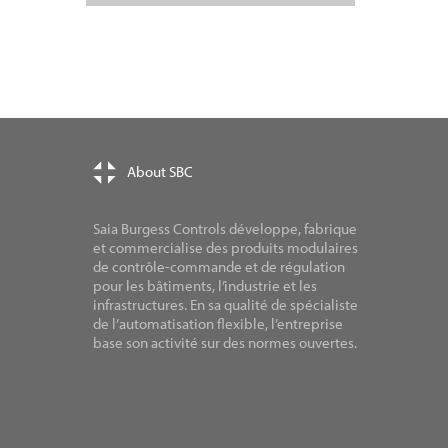
About SBC
Saia Burgess Controls développe, fabrique
et commercialise des produits modulaires
de contrôle-commande et de régulation
pour les bâtiments, l’industrie et les
infrastructures. En sa qualité de spécialiste
de l’automatisation flexible, l’entreprise
base son activité sur des normes ouvertes.