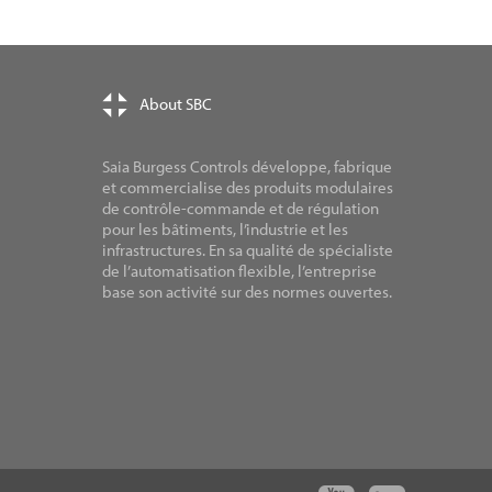
About SBC
Saia Burgess Controls développe, fabrique
et commercialise des produits modulaires
de contrôle-commande et de régulation
pour les bâtiments, l’industrie et les
infrastructures. En sa qualité de spécialiste
de l’automatisation flexible, l’entreprise
base son activité sur des normes ouvertes.