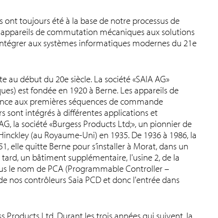
rs ont toujours été à la base de notre processus de
s appareils de commutation mécaniques aux solutions
intégrer aux systèmes informatiques modernes du 21e
te au début du 20e siècle. La société «SAIA AG»
es) est fondée en 1920 à Berne. Les appareils de
ance aux premières séquences de commande
sont intégrés à différentes applications et
, la société «Burgess Products Ltd;», un pionnier de
Hinckley (au Royaume-Uni) en 1935. De 1936 à 1986, la
, elle quitte Berne pour s’installer à Morat, dans un
 tard, un bâtiment supplémentaire, l'usine 2, de la
sous le nom de PCA (Programmable Controller –
de nos contrôleurs Saia PCD et donc l'entrée dans
 Products Ltd. Durant les trois années qui suivent, la