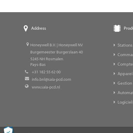
Prod
Address
Stations
Honeywell B.V. | Honeywell NV
Burgemeester Burgerslaan 40
Command
5245
NH Rosmalen
Compteur
Pays-Bas
+31 182 55 62 00
Appareil
info.bnl@saia-pcd.com
Gestion 
www.saia-pcd.nl
Automat
Logiciel