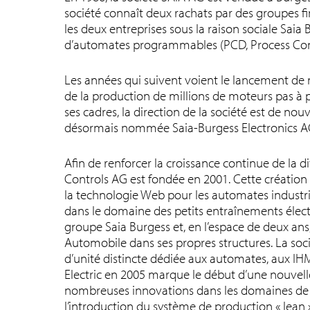
société connaît deux rachats par des groupes fi
les deux entreprises sous la raison sociale Sai
d’automates programmables (PCD, Process Contr
Les années qui suivent voient le lancement de
de la production de millions de moteurs pas à p
ses cadres, la direction de la société est de nou
désormais nommée Saia-Burgess Electronics AG 
Afin de renforcer la croissance continue de la d
Controls AG est fondée en 2001. Cette créatio
la technologie Web pour les automates industrie
dans le domaine des petits entraînements élec
groupe Saia Burgess et, en l’espace de deux ans
Automobile dans ses propres structures. La soc
d’unité distincte dédiée aux automates, aux IH
Electric en 2005 marque le début d’une nouvelle
nombreuses innovations dans les domaines de la 
l’introduction du système de production « lean »