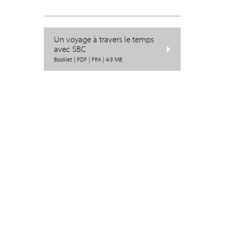
Un voyage à travers le temps
avec SBC
Booklet | PDF | FRA | 4.9 MB