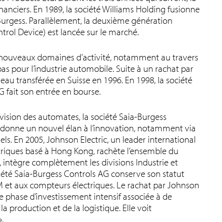
nanciers. En 1989, la société Williams Holding fusionne
a Burgess. Parallèlement, la deuxième génération
ol Device) est lancée sur le marché.
 nouveaux domaines d’activité, notamment au travers
as pour l’industrie automobile. Suite à un rachat par
veau transférée en Suisse en 1996. En 1998, la société
fait son entrée en bourse.
ivision des automates, la société Saia-Burgess
n donne un nouvel élan à l’innovation, notamment via
ls. En 2005, Johnson Electric, un leader international
triques basé à Hong Kong, rachète l’ensemble du
, intègre complètement les divisions Industrie et
iété Saia-Burgess Controls AG conserve son statut
M et aux compteurs électriques. Le rachat par Johnson
 phase d’investissement intensif associée à de
production et de la logistique. Elle voit
.