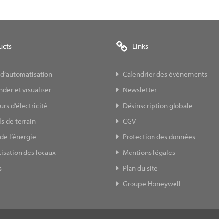
ucts
Links
 d’automatisation
Calendrier des événements
er et visualiser
Newsletter
s d’électricité
Désinscription globale
s de terrain
CGV
de l’énergie
Protection des données
isation des locaux
Mentions légales
s
Plan du site
Groupe Honeywell