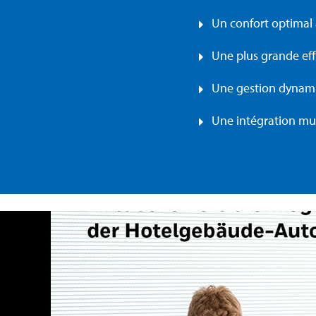
Un confort optimal 
Une plus grande eff
Une gestion dynami
Une intégration mul