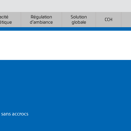
acité
Régulation
Solution
CCH
étique
d’ambiance
globale
 sans accrocs