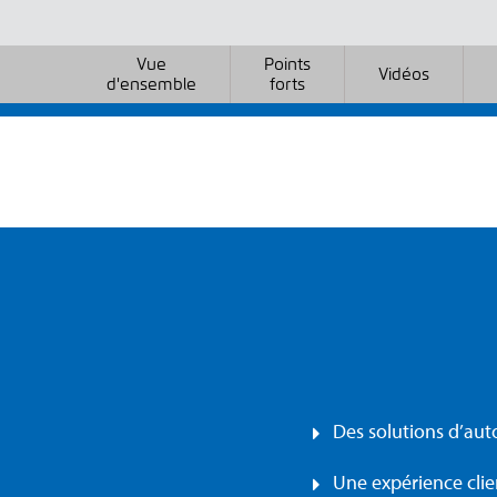
Vue
Points
Vidéos
d'ensemble
forts
Des solutions d’aut
Une expérience clie