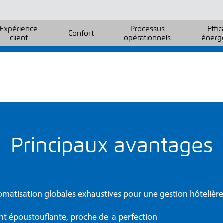
Expérience
Processus
Effic
Confort
client
opérationnels
énerg
Principaux avantages
omatisation globales exhaustives pour une gestion hôtelière
nt époustouflante, proche de la perfection