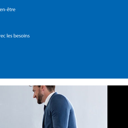
en-être
c les besoins