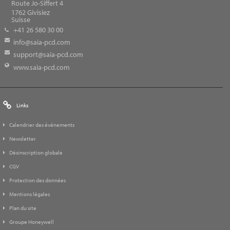
Route Jo-Siffert 4
1762
Givisiez
Suisse
+41 26 580 30 00
info@saia-pcd.com
support@saia-pcd.com
www.saia-pcd.com
Links
Calendrier des événements
Newsletter
Désinscription globale
CGV
Protection des données
Mentions légales
Plan du site
Groupe Honeywell