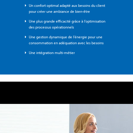
Un confort optimal adapté aux besoins du client
pour créer une ambiance de bien-être
Une plus grande efficacité grâce à l’optimisation
des processus opérationnels
Une gestion dynamique de l’énergie pour une
consommation en adéquation avec les besoins
Une intégration multi-métier