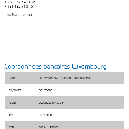
T +31 182 54 31 76
F +31 182 54 31 51
rma@saia-pcd.com
Coordonnées bancaires Luxembourg
Bank:
Honeywell NV, Deutsche Bank Bruxelles
BIC/SWIFT:
DEUTBEBE
IBAN:
BE29825280487864
TVA.:
LU11570202
RPR:
R.C. Lux B10063