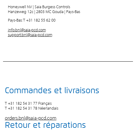
Honeywell NV | Saia Burgess Controls
Hanzeweg 12c | 2803 MC Gouda | Pays-Bas
Pays-Bas: T +31 182 55 62 00
info.bnl@saia-pcd.com
support.bnl@saia-pcd.com
Commandes et livraisons
T +31 182 54 31 77 Français
T +31 182 54 31 78 Néerlandais
orders.bnl@saia-pcd.com
Retour et réparations