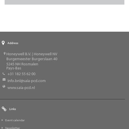
Address
Honeywell B.V. | Honeywell NV
Burgemeester Burgerslaan 40
5245
NH Rosmalen
Pays-Bas
+31 182 55 62 00
info.bnl@saia-pcd.com
www.saia-pcd.nl
Links
Event calendar
Newsletter