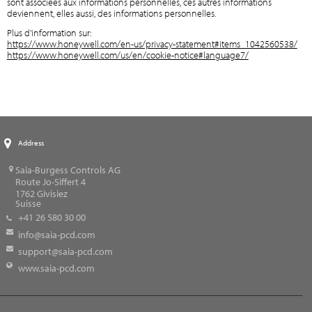
sont associées aux informations personnelles, ces autres informations
deviennent, elles aussi, des informations personnelles.
Plus d'information sur:
https://www.honeywell.com/en-us/privacy-statement#items_1042560538/
https://www.honeywell.com/us/en/cookie-notice#language7/
Address
Saia-Burgess Controls AG
Route Jo-Siffert 4
1762
Givisiez
Suisse
+41 26 580 30 00
info@saia-pcd.com
support@saia-pcd.com
www.saia-pcd.com