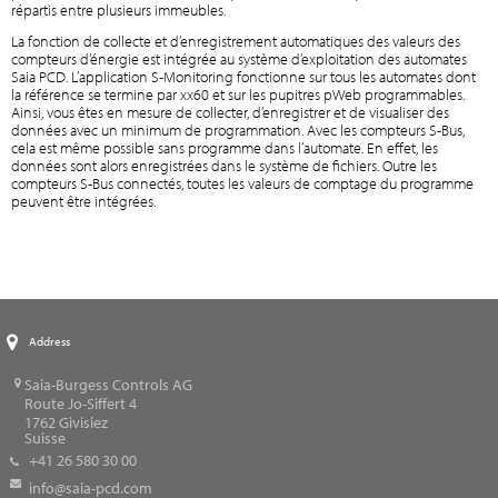
répartis entre plusieurs immeubles.
La fonction de collecte et d’enregistrement automatiques des valeurs des
compteurs d’énergie est intégrée au système d’exploitation des automates
Saia PCD. L’application S-Monitoring fonctionne sur tous les automates dont
la référence se termine par xx60 et sur les pupitres pWeb programmables.
Ainsi, vous êtes en mesure de collecter, d’enregistrer et de visualiser des
données avec un minimum de programmation. Avec les compteurs S-Bus,
cela est même possible sans programme dans l’automate. En effet, les
données sont alors enregistrées dans le système de fichiers. Outre les
compteurs S-Bus connectés, toutes les valeurs de comptage du programme
peuvent être intégrées.
Address
Saia-Burgess Controls AG
Route Jo-Siffert 4
1762
Givisiez
Suisse
+41 26 580 30 00
info@saia-pcd.com