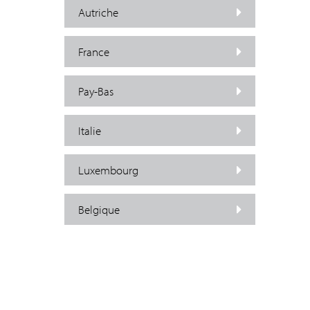
Autriche
France
Pay-Bas
Italie
Luxembourg
Belgique