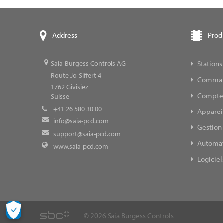
Prod
Address
Stations
Saia-Burgess Controls AG
Route Jo-Siffert 4
Command
1762
Givisiez
Compteur
Suisse
+41 26 580 30 00
Appareil
info@saia-pcd.com
Gestion 
support@saia-pcd.com
Automat
www.saia-pcd.com
Logiciel
© 2026 Saia Burgess Controls