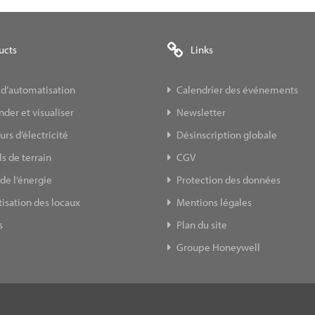
ucts
Links
 d’automatisation
Calendrier des événements
er et visualiser
Newsletter
s d’électricité
Désinscription globale
s de terrain
CGV
de l’énergie
Protection des données
isation des locaux
Mentions légales
s
Plan du site
Groupe Honeywell