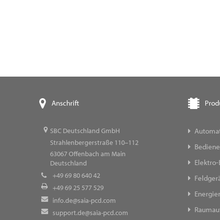
Prod
Anschrift
Automat
SBC Deutschland GmbH
Strahlenbergerstraße 110–112
Bediene
63067
Offenbach am Main
Elektro-
Deutschland
+49 69 80 640 42
Feldger
+49 69 25 577 529
Energi
info.de@saia-pcd.com
Raumau
support.de@saia-pcd.com