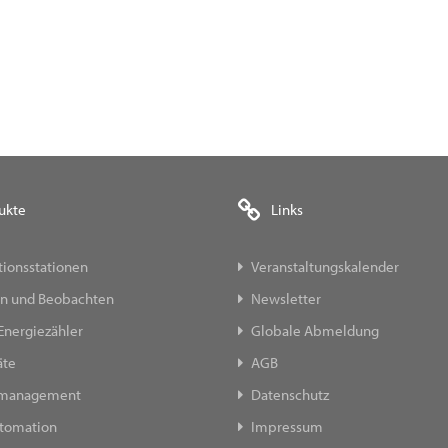
ukte
Links
ionsstationen
Veranstaltungskalender
n und Beobachten
Newsletter
Energiezähler
Globale Abmeldung
äte
AGB
emanagement
Datenschutz
tomation
Impressum