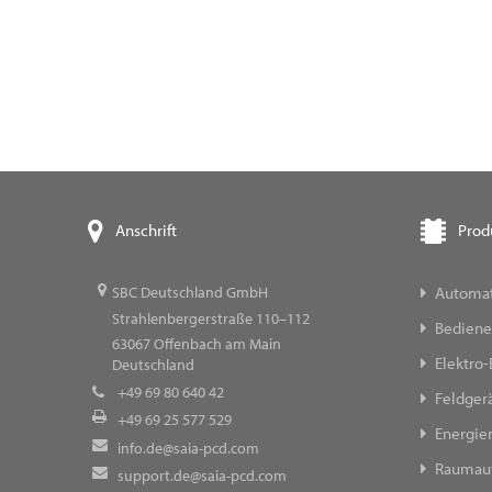
Prod
Anschrift
Automat
SBC Deutschland GmbH
Strahlenbergerstraße 110–112
Bediene
63067
Offenbach am Main
Elektro-
Deutschland
+49 69 80 640 42
Feldger
+49 69 25 577 529
Energi
info.de@saia-pcd.com
Raumau
support.de@saia-pcd.com