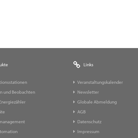
ukte
Links
ionsstationen
Veranstaltungskalender
n und Beobachten
Newsletter
Energiezähler
Globale Abmeldung
äte
AGB
emanagement
Datenschutz
tomation
Impressum