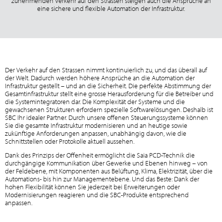
zunehmenden Verkehr auf den Strassen steigen auch die Ansprüche an
eine sichere und flexible Automation der Infrastruktur.
Der Verkehr auf den Strassen nimmt kontinuierlich zu, und das überall auf
der Welt. Dadurch werden höhere Ansprüche an die Automation der
Infrastruktur gestellt – und an die Sicherheit. Die perfekte Abstimmung der
Gesamtinfrastruktur stellt eine grosse Herausforderung für die Betreiber und
die Systemintegratoren dar. Die Komplexität der Systeme und die
gewachsenen Strukturen erfordern spezielle Softwarelösungen. Deshalb ist
SBC Ihr idealer Partner. Durch unsere offenen Steuerungssysteme können
Sie die gesamte Infrastruktur modernisieren und an heutige sowie
zukünftige Anforderungen anpassen, unabhängig davon, wie die
Schnittstellen oder Protokolle aktuell aussehen.
Dank des Prinzips der Offenheit ermöglicht die Saia PCD-Technik die
durchgängige Kommunikation über Gewerke und Ebenen hinweg – von
der Feldebene, mit Komponenten aus Belüftung, Klima, Elektrizität, über die
Automations- bis hin zur Managementebene. Und das Beste: Dank der
hohen Flexibilität können Sie jederzeit bei Erweiterungen oder
Modernisierungen reagieren und die SBC-Produkte entsprechend
anpassen.