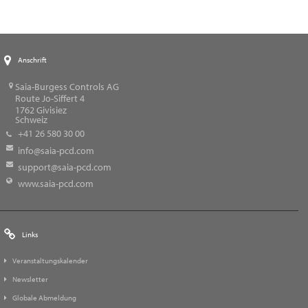
Anschrift
Saia-Burgess Controls AG
Route Jo-Siffert 4
1762
Givisiez
Schweiz
+41 26 580 30 00
info@saia-pcd.com
support@saia-pcd.com
www.saia-pcd.com
Links
Veranstaltungskalender
Newsletter
Globale Abmeldung