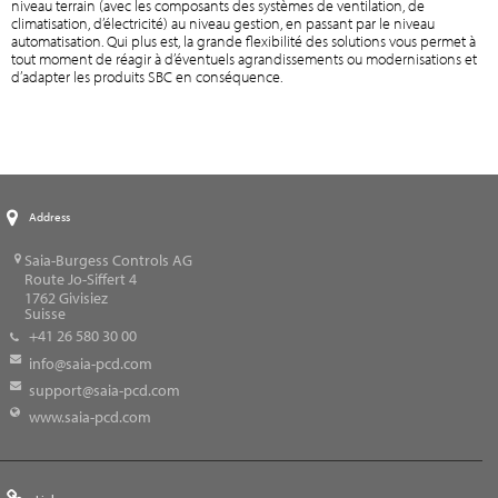
niveau terrain (avec les composants des systèmes de ventilation, de
climatisation, d’électricité) au niveau gestion, en passant par le niveau
automatisation. Qui plus est, la grande flexibilité des solutions vous permet à
tout moment de réagir à d’éventuels agrandissements ou modernisations et
d’adapter les produits SBC en conséquence.
Address
Saia-Burgess Controls AG
Route Jo-Siffert 4
1762
Givisiez
Suisse
+41 26 580 30 00
info@saia-pcd.com
support@saia-pcd.com
www.saia-pcd.com