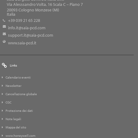
Via Alesssandro Volta, 16 Scala C – Piano 7
20093
Cologno Monzese (MI)
Italia
+39 039 21 65 228
info.it@saia-pcd.com
support.it@saia-pcd.com
www.saia-pcd.it
Links
Calendario eventi
Newsletter
Cancellazione globale
CGC
Protezione dei dati
Note legali
Mappa del sito
www.honeywell.com