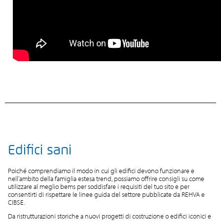
Edifici sani
Poiché comprendiamo il modo in cui gli edifici devono funzionare e
nell’ambito della famiglia estesa trend, possiamo offrire consigli su come
utilizzare al meglio bems per soddisfare i requisiti del tuo sito e per
consentirti di rispettare le linee guida del settore pubblicate da REHVA e
CIBSE.
Da ristrutturazioni storiche a nuovi progetti di costruzione o edifici iconici e