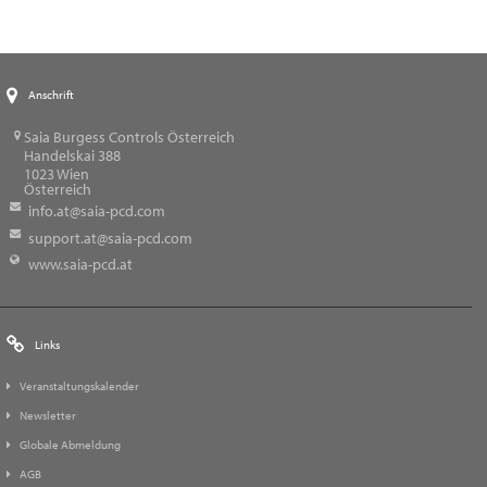
Anschrift
Saia Burgess Controls Österreich
Handelskai 388
1023
Wien
Österreich
info.at@saia-pcd.com
support.at@saia-pcd.com
www.saia-pcd.at
Links
Veranstaltungskalender
Newsletter
Globale Abmeldung
AGB