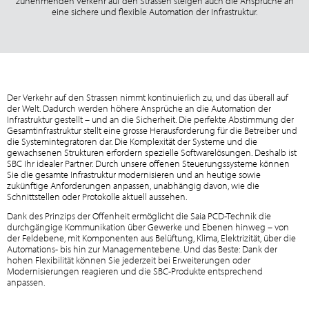
zunehmenden Verkehr auf den Strassen steigen auch die Ansprüche an
eine sichere und flexible Automation der Infrastruktur.
Der Verkehr auf den Strassen nimmt kontinuierlich zu, und das überall auf
der Welt. Dadurch werden höhere Ansprüche an die Automation der
Infrastruktur gestellt – und an die Sicherheit. Die perfekte Abstimmung der
Gesamtinfrastruktur stellt eine grosse Herausforderung für die Betreiber und
die Systemintegratoren dar. Die Komplexität der Systeme und die
gewachsenen Strukturen erfordern spezielle Softwarelösungen. Deshalb ist
SBC Ihr idealer Partner. Durch unsere offenen Steuerungssysteme können
Sie die gesamte Infrastruktur modernisieren und an heutige sowie
zukünftige Anforderungen anpassen, unabhängig davon, wie die
Schnittstellen oder Protokolle aktuell aussehen.
Dank des Prinzips der Offenheit ermöglicht die Saia PCD-Technik die
durchgängige Kommunikation über Gewerke und Ebenen hinweg – von
der Feldebene, mit Komponenten aus Belüftung, Klima, Elektrizität, über die
Automations- bis hin zur Managementebene. Und das Beste: Dank der
hohen Flexibilität können Sie jederzeit bei Erweiterungen oder
Modernisierungen reagieren und die SBC-Produkte entsprechend
anpassen.