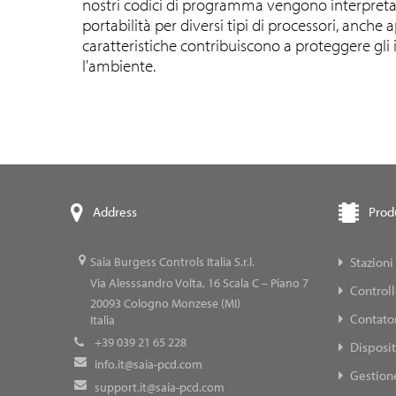
nostri codici di programma vengono interpretati 
portabilità per diversi tipi di processori, anche
caratteristiche contribuiscono a proteggere gl
l'ambiente.
Prod
Address
Stazioni
Saia Burgess Controls Italia S.r.l.
Via Alesssandro Volta, 16 Scala C – Piano 7
Control
20093
Cologno Monzese (MI)
Contator
Italia
+39 039 21 65 228
Disposit
info.it@saia-pcd.com
Gestione
support.it@saia-pcd.com