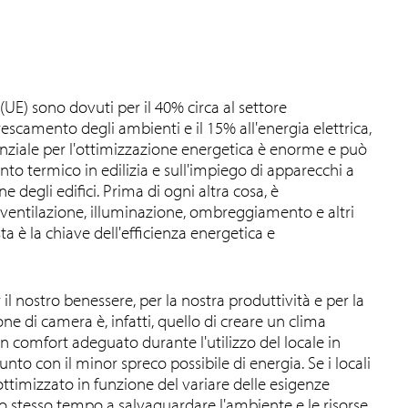
(UE) sono dovuti per il 40% circa al settore
frescamento degli ambienti e il 15% all'energia elettrica,
otenziale per l'ottimizzazione energetica è enorme e può
to termico in edilizia e sull'impiego di apparecchi a
degli edifici. Prima di ogni altra cosa, è
 ventilazione, illuminazione, ombreggiamento e altri
ta è la chiave dell'efficienza energetica e
il nostro benessere, per la nostra produttività e per la
ne di camera è, infatti, quello di creare un clima
un comfort adeguato durante l'utilizzo del locale in
nto con il minor spreco possibile di energia. Se i locali
 ottimizzato in funzione del variare delle esigenze
llo stesso tempo a salvaguardare l'ambiente e le risorse