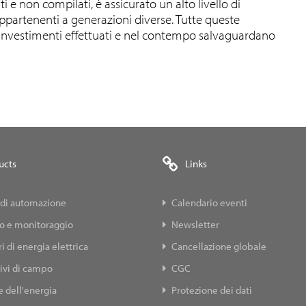
e non compilati, è assicurato un alto livello di
 appartenenti a generazioni diverse. Tutte queste
i investimenti effettuati e nel contempo salvaguardano
ucts
Links
 di automazione
Calendario eventi
lo e monitoraggio
Newsletter
i di energia elettrica
Cancellazione globale
ivi di campo
CGC
 dell'energia
Protezione dei dati