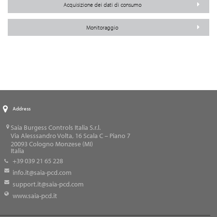
Acquisizione dei dati di consumo
Monitoraggio
Address
Saia Burgess Controls Italia S.r.l.
Via Alesssandro Volta, 16 Scala C – Piano 7
20093
Cologno Monzese (MI)
Italia
+39 039 21 65 228
info.it@saia-pcd.com
support.it@saia-pcd.com
www.saia-pcd.it