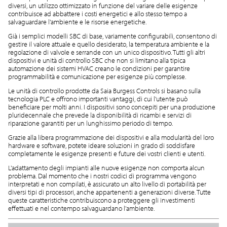
diversi, un utilizzo ottimizzato in funzione del variare delle esigenze
contribuisce ad abbattere i costi energetici e allo stesso tempo a
salvaguardare l'ambiente e le risorse energetiche.
Già i semplici modelli SBC di base, variamente configurabili, consentono di
gestire il valore attuale e quello desiderato, la temperatura ambiente e la
regolazione di valvole e serrande con un unico dispositivo. Tutti gli altri
dispositivi e unità di controllo SBC che non si limitano alla tipica
automazione dei sistemi HVAC creano le condizioni per garantire
programmabilità e comunicazione per esigenze più complesse.
Le unità di controllo prodotte da Saia Burgess Controls si basano sulla
tecnologia PLC e offrono importanti vantaggi, di cui l'utente può
beneficiare per molti anni. I dispositivi sono concepiti per una produzione
pluridecennale che prevede la disponibilità di ricambi e servizi di
riparazione garantiti per un lunghissimo periodo di tempo.
Grazie alla libera programmazione dei dispositivi e alla modularità del loro
hardware e software, potete ideare soluzioni in grado di soddisfare
completamente le esigenze presenti e future dei vostri clienti e utenti.
L'adattamento degli impianti alle nuove esigenze non comporta alcun
problema. Dal momento che i nostri codici di programma vengono
interpretati e non compilati, è assicurato un alto livello di portabilità per
diversi tipi di processori, anche appartenenti a generazioni diverse. Tutte
queste caratteristiche contribuiscono a proteggere gli investimenti
effettuati e nel contempo salvaguardano l'ambiente.