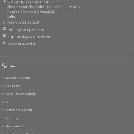
Saia Burgess Controls Italia S.r.l.
Via Alesssandro Volta, 16 Scala C – Piano 7
20093
Cologno Monzese (MI)
Italia
+39 039 21 65 228
info.it@saia-pcd.com
support.it@saia-pcd.com
www.saia-pcd.it
Links
Calendario eventi
Newsletter
Cancellazione globale
CGC
Protezione dei dati
Note legali
Mappa del sito