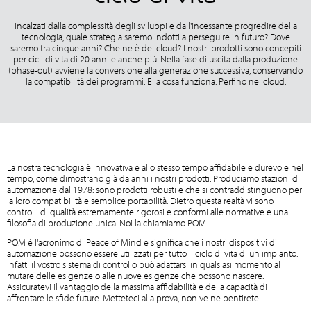
Incalzati dalla complessità degli sviluppi e dall'incessante progredire della
tecnologia, quale strategia saremo indotti a perseguire in futuro? Dove
saremo tra cinque anni? Che ne è del cloud? I nostri prodotti sono concepiti
per cicli di vita di 20 anni e anche più. Nella fase di uscita dalla produzione
(phase-out) avviene la conversione alla generazione successiva, conservando
la compatibilità dei programmi. E la cosa funziona. Perfino nel cloud.
La nostra tecnologia è innovativa e allo stesso tempo affidabile e durevole nel
tempo, come dimostrano già da anni i nostri prodotti. Produciamo stazioni di
automazione dal 1978: sono prodotti robusti e che si contraddistinguono per
la loro compatibilità e semplice portabilità. Dietro questa realtà vi sono
controlli di qualità estremamente rigorosi e conformi alle normative e una
filosofia di produzione unica. Noi la chiamiamo POM.
POM è l'acronimo di Peace of Mind e significa che i nostri dispositivi di
automazione possono essere utilizzati per tutto il ciclo di vita di un impianto.
Infatti il vostro sistema di controllo può adattarsi in qualsiasi momento al
mutare delle esigenze o alle nuove esigenze che possono nascere.
Assicuratevi il vantaggio della massima affidabilità e della capacità di
affrontare le sfide future. Metteteci alla prova, non ve ne pentirete.