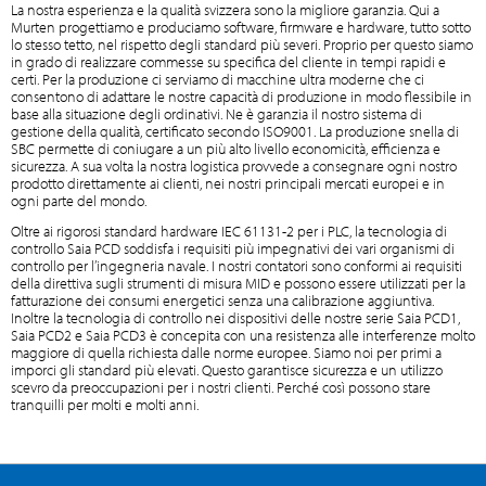
La nostra esperienza e la qualità svizzera sono la migliore garanzia. Qui a
Murten progettiamo e produciamo software, firmware e hardware, tutto sotto
lo stesso tetto, nel rispetto degli standard più severi. Proprio per questo siamo
in grado di realizzare commesse su specifica del cliente in tempi rapidi e
certi. Per la produzione ci serviamo di macchine ultra moderne che ci
consentono di adattare le nostre capacità di produzione in modo flessibile in
base alla situazione degli ordinativi. Ne è garanzia il nostro sistema di
gestione della qualità, certificato secondo ISO9001. La produzione snella di
SBC permette di coniugare a un più alto livello economicità, efficienza e
sicurezza. A sua volta la nostra logistica provvede a consegnare ogni nostro
prodotto direttamente ai clienti, nei nostri principali mercati europei e in
ogni parte del mondo.
Oltre ai rigorosi standard hardware IEC 61131-2 per i PLC, la tecnologia di
controllo Saia PCD soddisfa i requisiti più impegnativi dei vari organismi di
controllo per l’ingegneria navale. I nostri contatori sono conformi ai requisiti
della direttiva sugli strumenti di misura MID e possono essere utilizzati per la
fatturazione dei consumi energetici senza una calibrazione aggiuntiva.
Inoltre la tecnologia di controllo nei dispositivi delle nostre serie Saia PCD1,
Saia PCD2 e Saia PCD3 è concepita con una resistenza alle interferenze molto
maggiore di quella richiesta dalle norme europee. Siamo noi per primi a
imporci gli standard più elevati. Questo garantisce sicurezza e un utilizzo
scevro da preoccupazioni per i nostri clienti. Perché così possono stare
tranquilli per molti e molti anni.