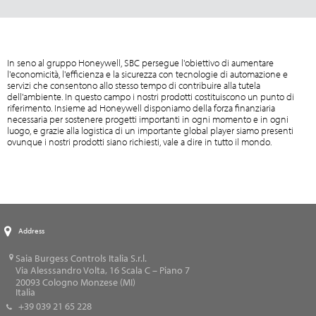
In seno al gruppo Honeywell, SBC persegue l'obiettivo di aumentare
l'economicità, l'efficienza e la sicurezza con tecnologie di automazione e
servizi che consentono allo stesso tempo di contribuire alla tutela
dell'ambiente. In questo campo i nostri prodotti costituiscono un punto di
riferimento. Insieme ad Honeywell disponiamo della forza finanziaria
necessaria per sostenere progetti importanti in ogni momento e in ogni
luogo, e grazie alla logistica di un importante global player siamo presenti
ovunque i nostri prodotti siano richiesti, vale a dire in tutto il mondo.
Address
Saia Burgess Controls Italia S.r.l.
Via Alesssandro Volta, 16 Scala C – Piano 7
20093
Cologno Monzese (MI)
Italia
+39 039 21 65 228