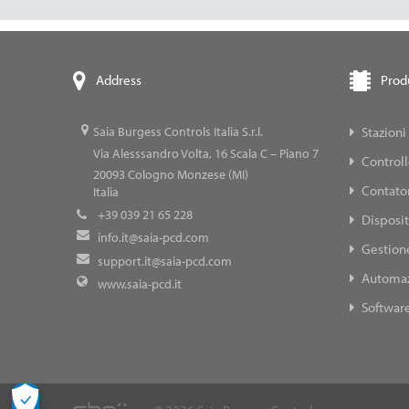
Prod
Address
Stazioni
Saia Burgess Controls Italia S.r.l.
Via Alesssandro Volta, 16 Scala C – Piano 7
Control
20093
Cologno Monzese (MI)
Contator
Italia
+39 039 21 65 228
Disposit
info.it@saia-pcd.com
Gestione
support.it@saia-pcd.com
Automaz
www.saia-pcd.it
Softwar