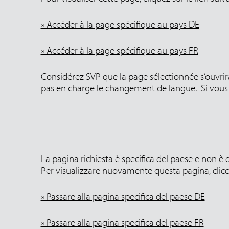
» Accéder à la page spécifique au pays DE
» Accéder à la page spécifique au pays FR
Considérez SVP que la page sélectionnée s’ouvrira
pas en charge le changement de langue. Si vous 
La pagina richiesta è specifica del paese e non è d
Per visualizzare nuovamente questa pagina, clicca
» Passare alla pagina specifica del paese DE
» Passare alla pagina specifica del paese FR