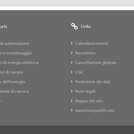
ucts
Links
 di automazione
Calendario eventi
lo e monitoraggio
Newsletter
i di energia elettrica
Cancellazione globale
ivi di campo
CGC
 dell'energia
Protezione dei dati
ione di camera
Note legali
e
Mappa del sito
www.honeywell.com