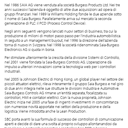
Nel 1986 SAIA AG viene venduta alla società Burgess Products Ltd. Nei tre
anni successivi l'azienda è oggetto di altre due acquisizioni ad opera di
gruppi finanziari. Nel 1989 la Williams Holding fonde le due aziende sotto
il nome di Saia Burgess. Parallelamente arriva sul mercato la seconda
generazione di PLC: il PCD (Process Control Device).
Negli anni seguenti vengono lanciati nuovi settori di business, tra cui la
produzione di milioni di motori passo passo per l'industria automobilistica.
In seguito a un management buyout, nel 1996 la direzione dell'azienda
torna di nuovo in Svizzera. Nel 1998 la società ridenominata Saia-Burgess
Electronics AG si quota in borsa.
Per stimolare ulteriormente la crescita della divisione Sistemi di Controllo,
nel 2001 viene fondata la Saia-Burgess Controls AG. L'operazione dà
impulso a ulteriori innovazioni come la tecnologia web per i controllori
industriali.
Nel 2005 la Johnson Electric di Hong Kong, un global player nel settore dei
piccoli attuatori elettrici, rileva interamente il gruppo Saia Burgess e nel giro
di due anni integra nelle sue strutture le divisioni Industria e Automotive.
Saia-Burgess Controls AG rimane un'entità separata, focalizzata su
controllori, HMI e contatori elettrici. Con la nuova proprietà, Johnson
Electric inizia nel 2005 una fase di ingenti investimenti in concomitanza
con numerose novità apportate nei settori della produzione e della
logistica. Viene introdotta anche la Lean Production.
SBC porta avanti la sua formula di successo dei controllori di comunicazione
aperti e decide di dare una svolta al proprio sviluppo allontanandosi da