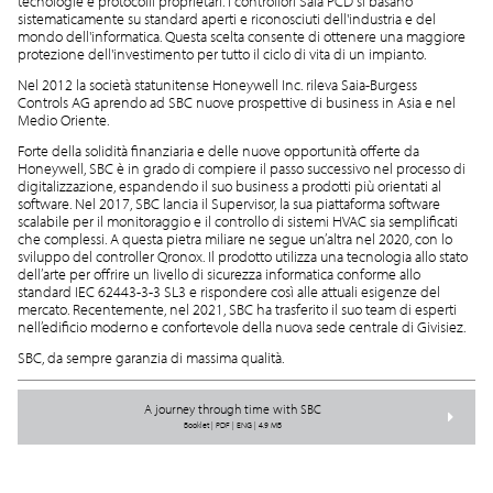
tecnologie e protocolli proprietari. I controllori Saia PCD si basano
sistematicamente su standard aperti e riconosciuti dell'industria e del
mondo dell'informatica. Questa scelta consente di ottenere una maggiore
protezione dell'investimento per tutto il ciclo di vita di un impianto.
Nel 2012 la società statunitense Honeywell Inc. rileva Saia-Burgess
Controls AG aprendo ad SBC nuove prospettive di business in Asia e nel
Medio Oriente.
Forte della solidità finanziaria e delle nuove opportunità offerte da
Honeywell, SBC è in grado di compiere il passo successivo nel processo di
digitalizzazione, espandendo il suo business a prodotti più orientati al
software. Nel 2017, SBC lancia il Supervisor, la sua piattaforma software
scalabile per il monitoraggio e il controllo di sistemi HVAC sia semplificati
che complessi. A questa pietra miliare ne segue un’altra nel 2020, con lo
sviluppo del controller Qronox. Il prodotto utilizza una tecnologia allo stato
dell’arte per offrire un livello di sicurezza informatica conforme allo
standard IEC 62443-3-3 SL3 e rispondere così alle attuali esigenze del
mercato. Recentemente, nel 2021, SBC ha trasferito il suo team di esperti
nell’edificio moderno e confortevole della nuova sede centrale di Givisiez.
SBC, da sempre garanzia di massima qualità.
A journey through time with SBC
Booklet | PDF | ENG | 4.9 MB