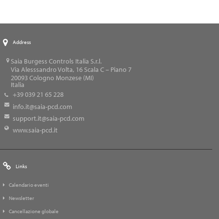
Address
Saia Burgess Controls Italia S.r.l.
Via Alesssandro Volta, 16 Scala C – Piano 7
20093
Cologno Monzese (MI)
Italia
+39 039 21 65 228
info.it@saia-pcd.com
support.it@saia-pcd.com
www.saia-pcd.it
Links
Calendario eventi
Newsletter
Cancellazione globale