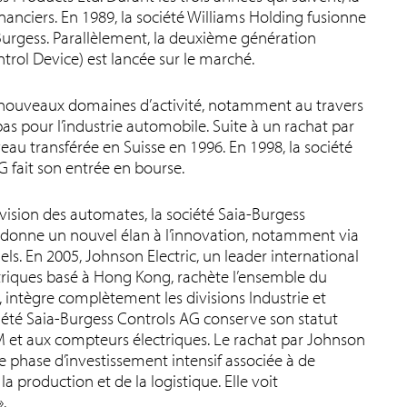
nanciers. En 1989, la société Williams Holding fusionne
a Burgess. Parallèlement, la deuxième génération
ol Device) est lancée sur le marché.
 nouveaux domaines d’activité, notamment au travers
as pour l’industrie automobile. Suite à un rachat par
veau transférée en Suisse en 1996. En 1998, la société
fait son entrée en bourse.
ivision des automates, la société Saia-Burgess
n donne un nouvel élan à l’innovation, notamment via
ls. En 2005, Johnson Electric, un leader international
triques basé à Hong Kong, rachète l’ensemble du
, intègre complètement les divisions Industrie et
iété Saia-Burgess Controls AG conserve son statut
M et aux compteurs électriques. Le rachat par Johnson
 phase d’investissement intensif associée à de
production et de la logistique. Elle voit
.