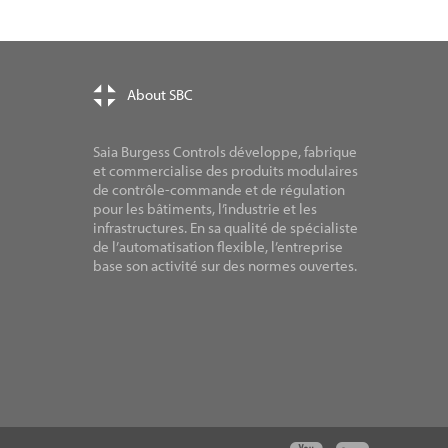
About SBC
Saia Burgess Controls développe, fabrique
et commercialise des produits modulaires
de contrôle-commande et de régulation
pour les bâtiments, l’industrie et les
infrastructures. En sa qualité de spécialiste
de l’automatisation flexible, l’entreprise
base son activité sur des normes ouvertes.