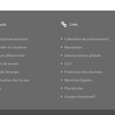
ucts
Links
 d’automatisation
Calendrier des événements
er et visualiser
Newsletter
s d’électricité
Désinscription globale
s de terrain
CGV
de l’énergie
Protection des données
isation des locaux
Mentions légales
s
Plan du site
Groupe Honeywell