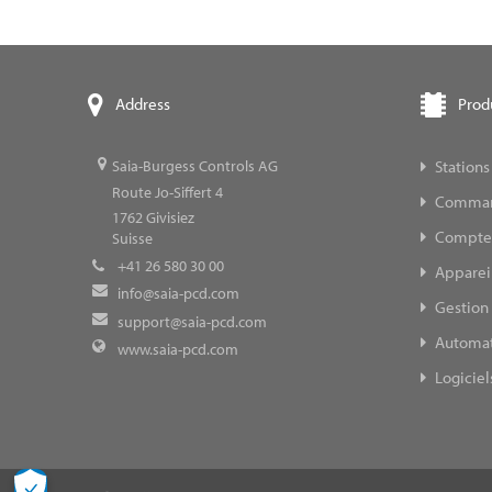
Prod
Address
Stations
Saia-Burgess Controls AG
Route Jo-Siffert 4
Command
1762
Givisiez
Compteur
Suisse
+41 26 580 30 00
Appareil
info@saia-pcd.com
Gestion 
support@saia-pcd.com
Automat
www.saia-pcd.com
Logiciel