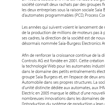
société connaît deux rachats par des groupes fi
les deux entreprises sous la raison sociale Sai
d’automates programmables (PCD, Process Contr
Les années qui suivent voient le lancement de
de la production de millions de moteurs pas à p
ses cadres, la direction de la société est de nou
désormais nommée Saia-Burgess Electronics AG 
Afin de renforcer la croissance continue de la d
Controls AG est fondée en 2001. Cette créatio
la technologie Web pour les automates industrie
dans le domaine des petits entraînements élec
groupe Saia Burgess et, en l’espace de deux ans
Automobile dans ses propres structures. La soc
d’unité distincte dédiée aux automates, aux IH
Electric en 2005 marque le début d’une nouvelle
nombreuses innovations dans les domaines de la 
l’introduction du système de production « lean »