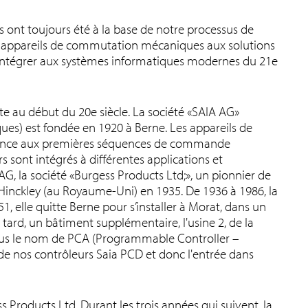
rs ont toujours été à la base de notre processus de
s appareils de commutation mécaniques aux solutions
intégrer aux systèmes informatiques modernes du 21e
te au début du 20e siècle. La société «SAIA AG»
es) est fondée en 1920 à Berne. Les appareils de
ance aux premières séquences de commande
sont intégrés à différentes applications et
, la société «Burgess Products Ltd;», un pionnier de
Hinckley (au Royaume-Uni) en 1935. De 1936 à 1986, la
, elle quitte Berne pour s’installer à Morat, dans un
 tard, un bâtiment supplémentaire, l'usine 2, de la
sous le nom de PCA (Programmable Controller –
de nos contrôleurs Saia PCD et donc l'entrée dans
 Products Ltd. Durant les trois années qui suivent, la