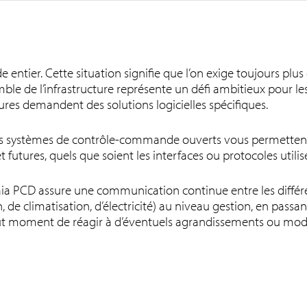
 entier. Cette situation signifie que l’on exige toujours plu
mble de l’infrastructure représente un défi ambitieux pour les
ures demandent des solutions logicielles spécifiques.
nos systèmes de contrôle-commande ouverts vous permettent 
t futures, quels que soient les interfaces ou protocoles utili
Saia PCD assure une communication continue entre les différ
de climatisation, d’électricité) au niveau gestion, en passant
out moment de réagir à d’éventuels agrandissements ou mode