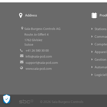
Prod
Address
Stations
Saia-Burgess Controls AG
Route Jo-Siffert 4
Command
1762
Givisiez
Compteur
Suisse
+41 26 580 30 00
Appareil
info@saia-pcd.com
Gestion 
support@saia-pcd.com
Automat
www.saia-pcd.com
Logiciel
© 2026 Saia Burgess Controls