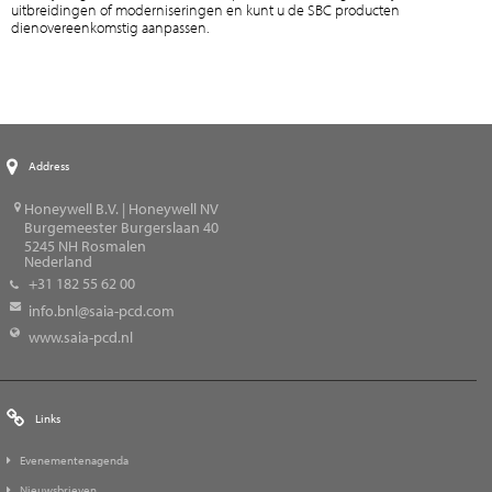
uitbreidingen of moderniseringen en kunt u de SBC producten
dienovereenkomstig aanpassen.
Address
Honeywell B.V. | Honeywell NV
Burgemeester Burgerslaan 40
5245
NH Rosmalen
Nederland
+31 182 55 62 00
info.bnl@saia-pcd.com
www.saia-pcd.nl
Links
Evenementenagenda
Nieuwsbrieven