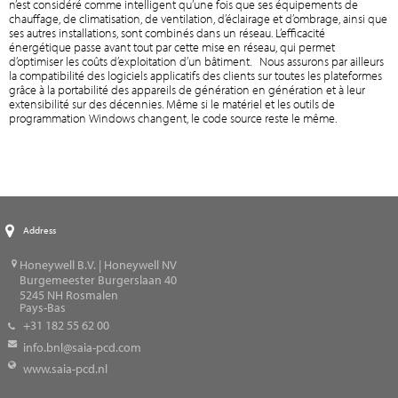
n’est considéré comme intelligent qu’une fois que ses équipements de
chauffage, de climatisation, de ventilation, d’éclairage et d’ombrage, ainsi que
ses autres installations, sont combinés dans un réseau. L’efficacité
énergétique passe avant tout par cette mise en réseau, qui permet
d’optimiser les coûts d’exploitation d’un bâtiment. Nous assurons par ailleurs
la compatibilité des logiciels applicatifs des clients sur toutes les plateformes
grâce à la portabilité des appareils de génération en génération et à leur
extensibilité sur des décennies. Même si le matériel et les outils de
programmation Windows changent, le code source reste le même.
Address
Honeywell B.V. | Honeywell NV
Burgemeester Burgerslaan 40
5245
NH Rosmalen
Pays-Bas
+31 182 55 62 00
info.bnl@saia-pcd.com
www.saia-pcd.nl