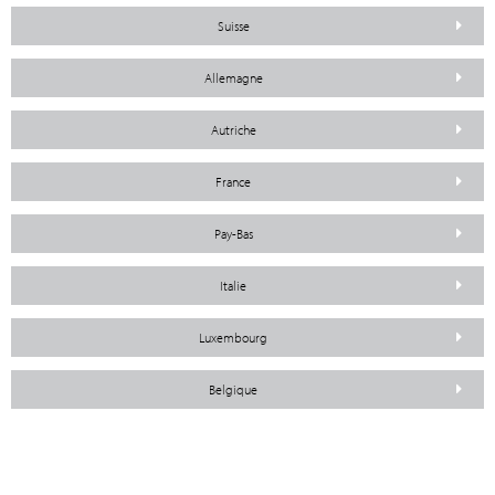
Suisse
Allemagne
Autriche
France
Pay-Bas
Italie
Luxembourg
Belgique