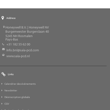
Address
Honeywell B.V. | Honeywell NV
Burgemeester Burgerslaan 40
5245
NH Rosmalen
Pays-Bas
+31 182 55 62 00
info.bnl@saia-pcd.com
www.saia-pcd.nl
Links
Calendrier des événements
Newsletter
Désinscription globale
CGV