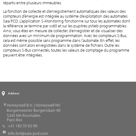
répartis entre plusieurs immeubles.
La fonction de collecte et d’enregistrement automatiques des valeurs des
compteurs d’énergie est intégrée au système d’exploitation des automates
Saia PCD. L’application S-Monitoring fonctionne sur tous les automates dont
la référence se termine par xx60 et sur les pupitres pWeb programmables.
Ainsi, vous êtes en mesure de collecter, d’enregistrer et de visualiser des
données avec un minimum de programmation. Avec les compteurs S-Bus,
cela est même possible sans programme dans l’automate. En effet, les
données sont alors enregistrées dans le système de fichiers. Outre les
compteurs S-Bus connectés, toutes les valeurs de comptage du programme
peuvent être intégrées.
Address
Honeywell B.V. | Honeywell NV
Burgemeester Burgerslaan 40
5245
NH Rosmalen
Pays-Bas
+31 182 55 62 00
info.bnl@saia-pcd.com