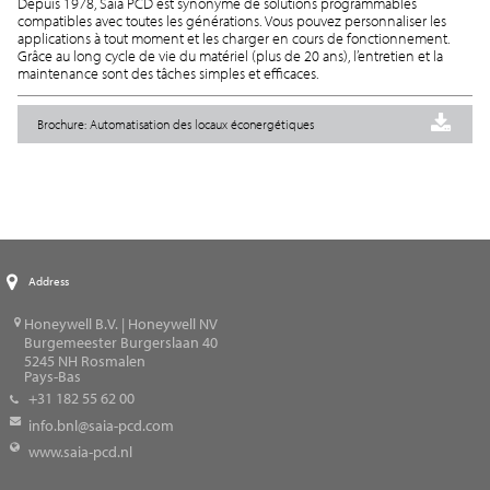
Depuis 1978, Saia PCD est synonyme de solutions programmables
compatibles avec toutes les générations. Vous pouvez personnaliser les
applications à tout moment et les charger en cours de fonctionnement.
Grâce au long cycle de vie du matériel (plus de 20 ans), l’entretien et la
maintenance sont des tâches simples et efficaces.
Brochure: Automatisation des locaux éconergétiques
Address
Honeywell B.V. | Honeywell NV
Burgemeester Burgerslaan 40
5245
NH Rosmalen
Pays-Bas
+31 182 55 62 00
info.bnl@saia-pcd.com
www.saia-pcd.nl