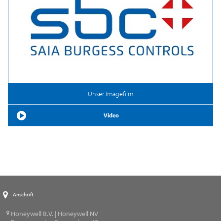
Unser Imagefilm
Video
Anschrift
Honeywell B.V. | Honeywell NV