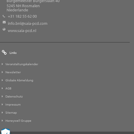
Burgemeester Burgerslaan 40
5245
NH Rosmalen
Niederlande
+31 182 55 62 00
info.bnl@saia-pcd.com
www.saia-pcd.nl
Links
Veranstaltungskalender
Newsletter
Globale Abmeldung
AGB
Datenschutz
Impressum
Sitemap
Honeywell Gruppe