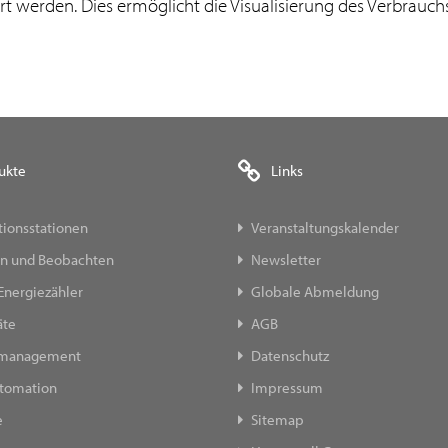
t werden. Dies ermöglicht die Visualisierung des Verbrauch
ukte
Links
ionsstationen
Veranstaltungskalender
n und Beobachten
Newsletter
Energiezähler
Globale Abmeldung
äte
AGB
emanagement
Datenschutz
tomation
Impressum
e
Sitemap