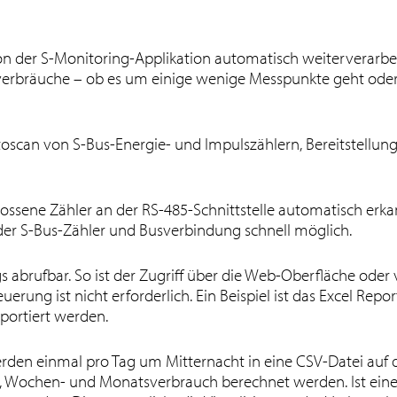
on der S-Monitoring-Applikation automatisch weiterverarbeit
verbräuche – ob es um einige wenige Messpunkte geht oder
utoscan von S-Bus-Energie- und Impulszählern, Bereitstellu
hlossene Zähler an der RS-485-Schnittstelle automatisch er
der S-Bus-Zähler und Busverbindung schnell möglich.
s abrufbar. So ist der Zugriff über die Web-Oberfläche ode
ung ist nicht erforderlich. Ein Beispiel ist das Excel Report 
portiert werden.
rden einmal pro Tag um Mitternacht in eine CSV-Datei auf 
, Wochen- und Monatsverbrauch berechnet werden. Ist eine 