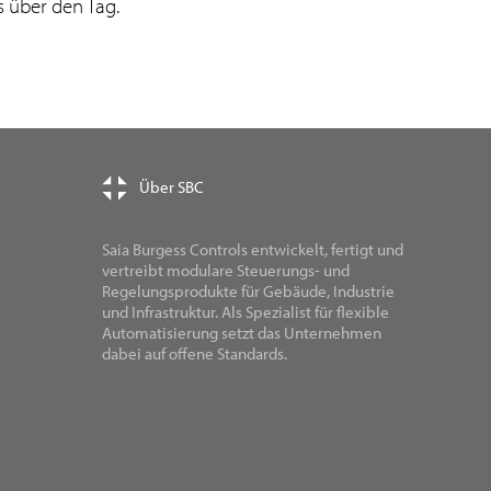
s über den Tag.
Über SBC
Saia Burgess Controls entwickelt, fertigt und
vertreibt modulare Steuerungs- und
Regelungsprodukte für Gebäude, Industrie
und Infrastruktur. Als Spezialist für flexible
Automatisierung setzt das Unternehmen
dabei auf offene Standards.