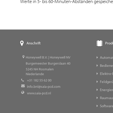
Werte in 5- bis 60-Minuten-Abständen gespeicher
Prod
Anschrift
Automat
Honeywell B.V. | Honeywell NV
Burgemeester Burgerslaan 40
Bediene
5245
NH Rosmalen
Elektro-
Niederlande
+31 182 55 62 00
Feldger
info.bnl@saia-pcd.com
Energi
www.saia-pcd.nl
Raumau
Softwar