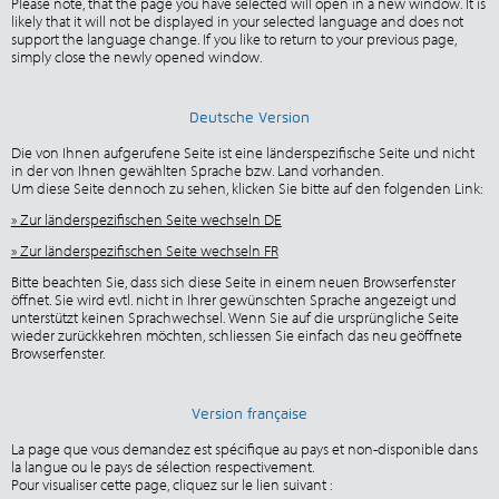
Please note, that the page you have selected will open in a new window. It is
likely that it will not be displayed in your selected language and does not
support the language change. If you like to return to your previous page,
simply close the newly opened window.
Deutsche Version
Die von Ihnen aufgerufene Seite ist eine länderspezifische Seite und nicht
in der von Ihnen gewählten Sprache bzw. Land vorhanden.
Um diese Seite dennoch zu sehen, klicken Sie bitte auf den folgenden Link:
» Zur länderspezifischen Seite wechseln DE
» Zur länderspezifischen Seite wechseln FR
Bitte beachten Sie, dass sich diese Seite in einem neuen Browserfenster
öffnet. Sie wird evtl. nicht in Ihrer gewünschten Sprache angezeigt und
unterstützt keinen Sprachwechsel. Wenn Sie auf die ursprüngliche Seite
wieder zurückkehren möchten, schliessen Sie einfach das neu geöffnete
Browserfenster.
Version française
La page que vous demandez est spécifique au pays et non-disponible dans
la langue ou le pays de sélection respectivement.
Pour visualiser cette page, cliquez sur le lien suivant :