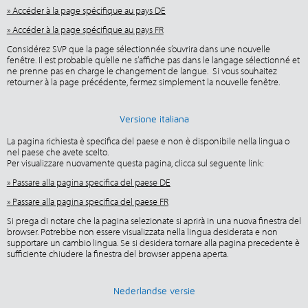
» Accéder à la page spécifique au pays DE
» Accéder à la page spécifique au pays FR
Considérez SVP que la page sélectionnée s’ouvrira dans une nouvelle
fenêtre. Il est probable qu’elle ne s’affiche pas dans le langage sélectionné et
ne prenne pas en charge le changement de langue. Si vous souhaitez
retourner à la page précédente, fermez simplement la nouvelle fenêtre.
Versione italiana
La pagina richiesta è specifica del paese e non è disponibile nella lingua o
nel paese che avete scelto.
Per visualizzare nuovamente questa pagina, clicca sul seguente link:
» Passare alla pagina specifica del paese DE
» Passare alla pagina specifica del paese FR
Si prega di notare che la pagina selezionate si aprirà in una nuova finestra del
browser. Potrebbe non essere visualizzata nella lingua desiderata e non
supportare un cambio lingua. Se si desidera tornare alla pagina precedente è
sufficiente chiudere la finestra del browser appena aperta.
Nederlandse versie