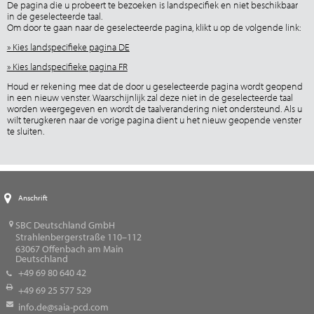
De pagina die u probeert te bezoeken is landspecifiek en niet beschikbaar
in de geselecteerde taal.
Om door te gaan naar de geselecteerde pagina, klikt u op de volgende link:
» Kies landspecifieke pagina DE
» Kies landspecifieke pagina FR
Houd er rekening mee dat de door u geselecteerde pagina wordt geopend
in een nieuw venster. Waarschijnlijk zal deze niet in de geselecteerde taal
worden weergegeven en wordt de taalverandering niet ondersteund. Als u
wilt terugkeren naar de vorige pagina dient u het nieuw geopende venster
te sluiten.
Anschrift
SBC Deutschland GmbH
Strahlenbergerstraße 110–112
63067
Offenbach am Main
Deutschland
+49 69 80 640 42
+49 69 25 577 529
info.de@saia-pcd.com