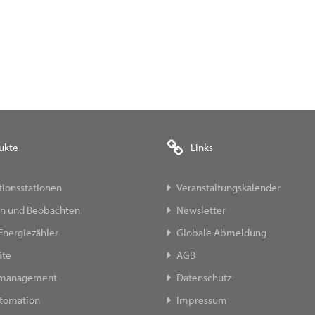
ukte
Links
ionsstationen
Veranstaltungskalender
n und Beobachten
Newsletter
Energiezähler
Globale Abmeldung
äte
AGB
emanagement
Datenschutz
tomation
Impressum