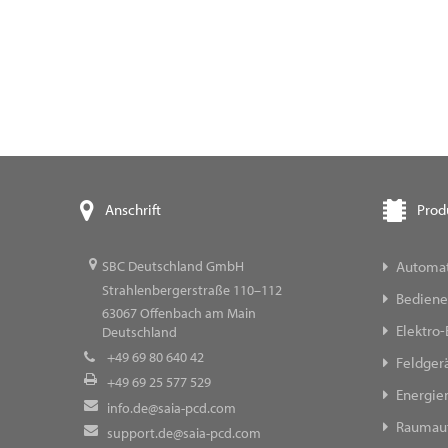
Prod
Anschrift
Automat
SBC Deutschland GmbH
Strahlenbergerstraße 110–112
Bediene
63067
Offenbach am Main
Elektro-
Deutschland
+49 69 80 640 42
Feldger
+49 69 25 577 529
Energi
info.de@saia-pcd.com
Raumau
support.de@saia-pcd.com