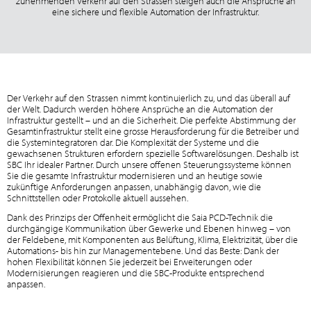
zunehmenden Verkehr auf den Strassen steigen auch die Ansprüche an
eine sichere und flexible Automation der Infrastruktur.
Der Verkehr auf den Strassen nimmt kontinuierlich zu, und das überall auf
der Welt. Dadurch werden höhere Ansprüche an die Automation der
Infrastruktur gestellt – und an die Sicherheit. Die perfekte Abstimmung der
Gesamtinfrastruktur stellt eine grosse Herausforderung für die Betreiber und
die Systemintegratoren dar. Die Komplexität der Systeme und die
gewachsenen Strukturen erfordern spezielle Softwarelösungen. Deshalb ist
SBC Ihr idealer Partner. Durch unsere offenen Steuerungssysteme können
Sie die gesamte Infrastruktur modernisieren und an heutige sowie
zukünftige Anforderungen anpassen, unabhängig davon, wie die
Schnittstellen oder Protokolle aktuell aussehen.
Dank des Prinzips der Offenheit ermöglicht die Saia PCD-Technik die
durchgängige Kommunikation über Gewerke und Ebenen hinweg – von
der Feldebene, mit Komponenten aus Belüftung, Klima, Elektrizität, über die
Automations- bis hin zur Managementebene. Und das Beste: Dank der
hohen Flexibilität können Sie jederzeit bei Erweiterungen oder
Modernisierungen reagieren und die SBC-Produkte entsprechend
anpassen.