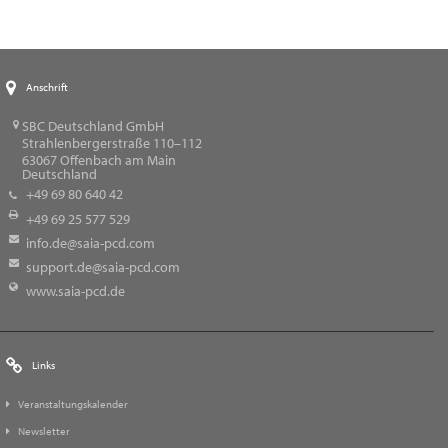
Anschrift
SBC Deutschland GmbH
Strahlenbergerstraße 110–112
63067
Offenbach am Main
Deutschland
+49 69 80 640 42
+49 69 25 577 529
info.de@saia-pcd.com
support.de@saia-pcd.com
www.saia-pcd.de
Links
Veranstaltungskalender
Newsletter