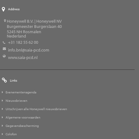
Address
Honeywell B.V. | Honeywell NV
Burgemeester Burgerslaan 40
5245
NH Rosmalen
Nederland
+31 182 55 62 00
info.bnl@saia-pcd.com
www.saia-pcd.nl
Links
Evenementenagenda
Nieuwsbrieven
Uitschrijven alle Honeywell nieuwsbrieven
Algemene voorwaarden
Gegevensbescherming
Colofon