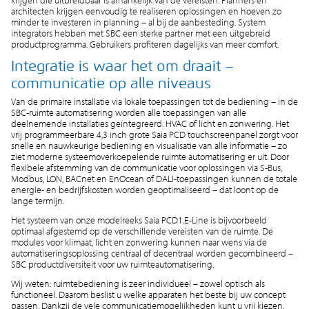
architecten krijgen eenvoudig te realiseren oplossingen en hoeven zo
minder te investeren in planning – al bij de aanbesteding. System
integrators hebben met SBC een sterke partner met een uitgebreid
productprogramma. Gebruikers profiteren dagelijks van meer comfort.
Integratie is waar het om draait –
communicatie op alle niveaus
Van de primaire installatie via lokale toepassingen tot de bediening – in de
SBC-ruimte automatisering worden alle toepassingen van alle
deelnemende installaties geïntegreerd. HVAC of licht en zonwering. Het
vrij programmeerbare 4,3 inch grote Saia PCD touchscreenpanel zorgt voor
snelle en nauwkeurige bediening en visualisatie van alle informatie – zo
ziet moderne systeemoverkoepelende ruimte automatisering er uit. Door
flexibele afstemming van de communicatie voor oplossingen via S-Bus,
Modbus, LON, BACnet en EnOcean of DALI-toepassingen kunnen de totale
energie- en bedrijfskosten worden geoptimaliseerd – dat loont op de
lange termijn.
Het systeem van onze modelreeks Saia PCD1.E-Line is bijvoorbeeld
optimaal afgestemd op de verschillende vereisten van de ruimte. De
modules voor klimaat, licht en zonwering kunnen naar wens via de
automatiseringsoplossing centraal of decentraal worden gecombineerd –
SBC productdiversiteit voor uw ruimteautomatisering.
Wij weten: ruimtebediening is zeer individueel – zowel optisch als
functioneel. Daarom beslist u welke apparaten het beste bij uw concept
passen. Dankzij de vele communicatiemogelijkheden kunt u vrij kiezen.