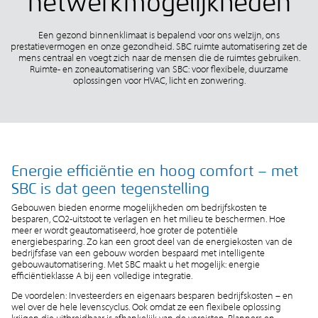
netwerkmogelijkheden
Een gezond binnenklimaat is bepalend voor ons welzijn, ons
prestatievermogen en onze gezondheid. SBC ruimte automatisering zet de
mens centraal en voegt zich naar de mensen die de ruimtes gebruiken.
Ruimte- en zoneautomatisering van SBC: voor flexibele, duurzame
oplossingen voor HVAC, licht en zonwering.
Energie efficiëntie en hoog comfort – met
SBC is dat geen tegenstelling
Gebouwen bieden enorme mogelijkheden om bedrijfskosten te
besparen, CO2-uitstoot te verlagen en het milieu te beschermen. Hoe
meer er wordt geautomatiseerd, hoe groter de potentiële
energiebesparing. Zo kan een groot deel van de energiekosten van de
bedrijfsfase van een gebouw worden bespaard met intelligente
gebouwautomatisering. Met SBC maakt u het mogelijk: energie
efficiëntieklasse A bij een volledige integratie.
De voordelen: Investeerders en eigenaars besparen bedrijfskosten – en
wel over de hele levenscyclus. Ook omdat ze een flexibele oplossing
krijgen die uitbreidbaar is afhankelijk van de vereisten. Planners en