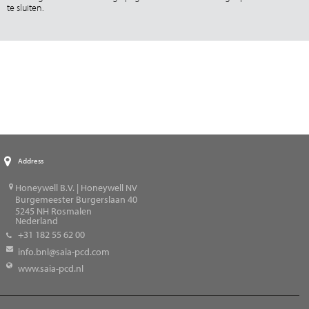
te sluiten.
Address
Honeywell B.V. | Honeywell NV
Burgemeester Burgerslaan 40
5245
NH Rosmalen
Nederland
+31 182 55 62 00
info.bnl@saia-pcd.com
www.saia-pcd.nl