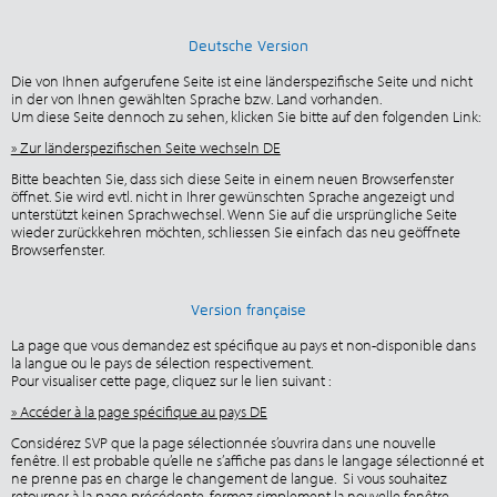
Deutsche Version
Die von Ihnen aufgerufene Seite ist eine länderspezifische Seite und nicht
in der von Ihnen gewählten Sprache bzw. Land vorhanden.
Um diese Seite dennoch zu sehen, klicken Sie bitte auf den folgenden Link:
» Zur länderspezifischen Seite wechseln DE
Bitte beachten Sie, dass sich diese Seite in einem neuen Browserfenster
öffnet. Sie wird evtl. nicht in Ihrer gewünschten Sprache angezeigt und
unterstützt keinen Sprachwechsel. Wenn Sie auf die ursprüngliche Seite
wieder zurückkehren möchten, schliessen Sie einfach das neu geöffnete
Browserfenster.
Version française
La page que vous demandez est spécifique au pays et non-disponible dans
la langue ou le pays de sélection respectivement.
Pour visualiser cette page, cliquez sur le lien suivant :
» Accéder à la page spécifique au pays DE
Considérez SVP que la page sélectionnée s’ouvrira dans une nouvelle
fenêtre. Il est probable qu’elle ne s’affiche pas dans le langage sélectionné et
ne prenne pas en charge le changement de langue. Si vous souhaitez
retourner à la page précédente, fermez simplement la nouvelle fenêtre.