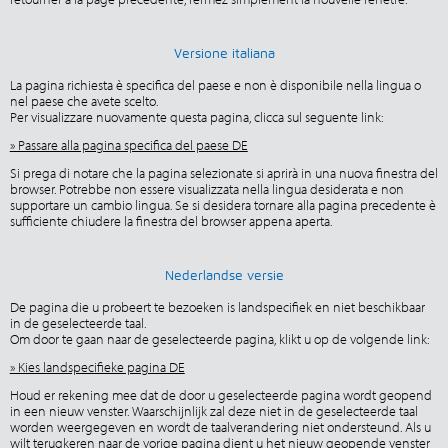
Versione italiana
La pagina richiesta è specifica del paese e non è disponibile nella lingua o
nel paese che avete scelto.
Per visualizzare nuovamente questa pagina, clicca sul seguente link:
» Passare alla pagina specifica del paese DE
Si prega di notare che la pagina selezionate si aprirà in una nuova finestra del
browser. Potrebbe non essere visualizzata nella lingua desiderata e non
supportare un cambio lingua. Se si desidera tornare alla pagina precedente è
sufficiente chiudere la finestra del browser appena aperta.
Nederlandse versie
De pagina die u probeert te bezoeken is landspecifiek en niet beschikbaar
in de geselecteerde taal.
Om door te gaan naar de geselecteerde pagina, klikt u op de volgende link:
» Kies landspecifieke pagina DE
Houd er rekening mee dat de door u geselecteerde pagina wordt geopend
in een nieuw venster. Waarschijnlijk zal deze niet in de geselecteerde taal
worden weergegeven en wordt de taalverandering niet ondersteund. Als u
wilt terugkeren naar de vorige pagina dient u het nieuw geopende venster