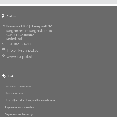
Address
Honeywell B.V. | Honeywell NV
Burgemeester Burgerslaan 40
5245
NH Rosmalen
Nederland
+31 182 55 62 00
info.bnl@saia-pcd.com
www.saia-pcd.nl
Links
Evenementenagenda
Nieuwsbrieven
Uitschrijven alle Honeywell nieuwsbrieven
Algemene voorwaarden
Gegevensbescherming