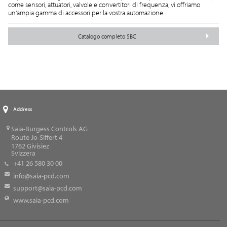
come sensori, attuatori, valvole e convertitori di frequenza, vi offriamo
un'ampia gamma di accessori per la vostra automazione.
Catalogo completo SBC
Address
Saia-Burgess Controls AG
Route Jo-Siffert 4
1762
Givisiez
Svizzera
+41 26 580 30 00
info@saia-pcd.com
support@saia-pcd.com
www.saia-pcd.com