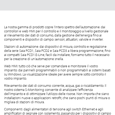
La nostra gamma di prodotti copre l'intero spettro dell’automazione: dai
controllori e web HMI per il controllo e il monitoraggio a livello gestionale
al rilevamento dei dati di consumo, dalla gestione dell'energia fino ai
componenti e dispositivi di campo: sensori, attuatori, valvole e inverter.
Stazioni di automazione: dai dispositivi di misura, controllo e regolazione
della serie Saia PCD1, Saia PCD2 e Saia PCD3 a libera programmazione, fino
ai compatti Saia PCD1.E-Line, facili da installare, forniamo tutto il necessario
per la creazione di un'automazione snella.
Web HMI: tutto ciò che serve per comandare e monitorare il vostro
impianto: dai pannelli programmabili o non programmabili ai sistemi basati
su Windows. La visualizzazione ideale per avere sempre sotto controllo il
vostro impianto.
Rilevamento dei dati di consumo: corrente, acqua, gas o riscaldamento. Il
nostro sistema S-Monitoring consente di analizzare l'efficienza
dell'impianto e di ottimizzare l'utilizzo delle risorse. Non importa che siano
installazioni nuove o applicazioni retrofit, che siano pochi punti di misura o
migliaia di stazioni di misura.
Componenti: dagli alimentatori di tensione agli switch Ethernet e agli
amplificatori di segnale con isolamento, passando per i dispositivi di campo