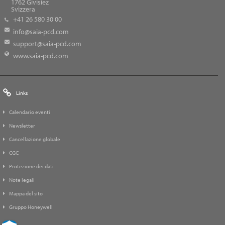
1762
Givisiez
Svizzera
+41 26 580 30 00
info@saia-pcd.com
support@saia-pcd.com
www.saia-pcd.com
Links
Calendario eventi
Newsletter
Cancellazione globale
CGC
Protezione dei dati
Note legali
Mappa del sito
Gruppo Honeywell