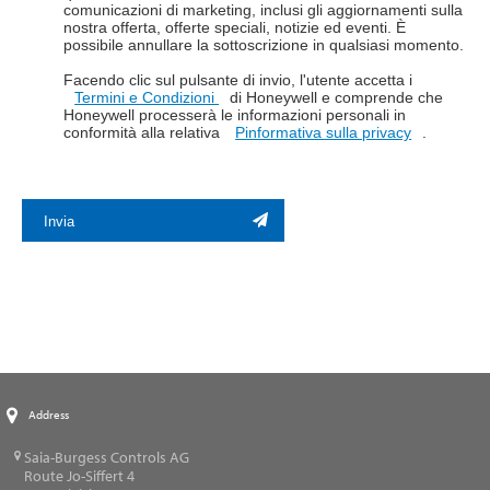
comunicazioni di marketing, inclusi gli aggiornamenti sulla
nostra offerta, offerte speciali, notizie ed eventi. È
possibile annullare la sottoscrizione in qualsiasi momento.
Facendo clic sul pulsante di invio, l'utente accetta i
Termini e Condizioni
di Honeywell e comprende che
Honeywell processerà le informazioni personali in
conformità alla relativa
Pinformativa sulla privacy
.
Invia
Address
Saia-Burgess Controls AG
Route Jo-Siffert 4