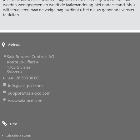
worden weergegeven en wordt de taalverandering niet ondersteund. Als u
wilt terugkeren naar de vorige pagina dient u het nieuw geopende venster
te sluiten.
Address
Saia-Burgess Controls AG
Route Jo-Siffert 4
1762
Givisiez
Svizzera
+41 26 580 30 00
info@saia-pcd.com
support@saia-pcd.com
www.saia-pcd.com
Links
Calendario eventi