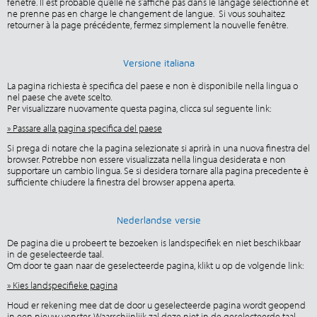
fenêtre. Il est probable qu’elle ne s’affiche pas dans le langage sélectionné et
ne prenne pas en charge le changement de langue. Si vous souhaitez
retourner à la page précédente, fermez simplement la nouvelle fenêtre.
Versione italiana
La pagina richiesta è specifica del paese e non è disponibile nella lingua o
nel paese che avete scelto.
Per visualizzare nuovamente questa pagina, clicca sul seguente link:
» Passare alla pagina specifica del paese
Si prega di notare che la pagina selezionate si aprirà in una nuova finestra del
browser. Potrebbe non essere visualizzata nella lingua desiderata e non
supportare un cambio lingua. Se si desidera tornare alla pagina precedente è
sufficiente chiudere la finestra del browser appena aperta.
Nederlandse versie
De pagina die u probeert te bezoeken is landspecifiek en niet beschikbaar
in de geselecteerde taal.
Om door te gaan naar de geselecteerde pagina, klikt u op de volgende link:
» Kies landspecifieke pagina
Houd er rekening mee dat de door u geselecteerde pagina wordt geopend
in een nieuw venster. Waarschijnlijk zal deze niet in de geselecteerde taal