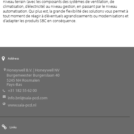
niveau terrain (avec les composants des systèmes de ventilation, de
climatisation, d’électricité) au niveau gestion, en passant par le niveau
automatisation. Qui plus est, la grande flexibilité des solutions vous permet à
tout moment de réagir à d’éventuels agrandissements ou modernisations et
d’adapter les produits SBC en conséquence.
Address
Honeywell B.V. | Honeywell NV
Burgemeester Burgerslaan 40
5245
NH Rosmalen
Pays-Bas
+31 182 55 62 00
info.bnl@saia-pcd.com
www.saia-pcd.nl
Links