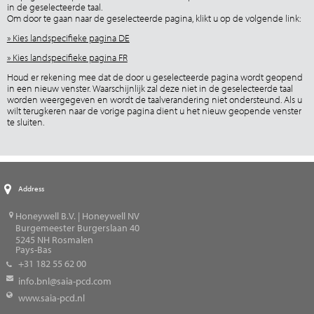
in de geselecteerde taal.
Om door te gaan naar de geselecteerde pagina, klikt u op de volgende link:
» Kies landspecifieke pagina DE
» Kies landspecifieke pagina FR
Houd er rekening mee dat de door u geselecteerde pagina wordt geopend
in een nieuw venster. Waarschijnlijk zal deze niet in de geselecteerde taal
worden weergegeven en wordt de taalverandering niet ondersteund. Als u
wilt terugkeren naar de vorige pagina dient u het nieuw geopende venster
te sluiten.
Address
Honeywell B.V. | Honeywell NV
Burgemeester Burgerslaan 40
5245
NH Rosmalen
Pays-Bas
+31 182 55 62 00
info.bnl@saia-pcd.com
www.saia-pcd.nl