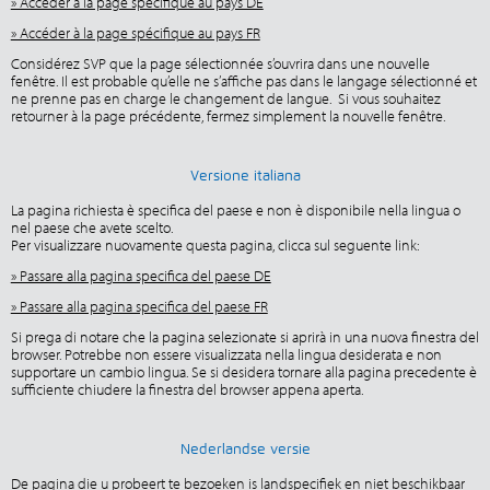
» Accéder à la page spécifique au pays DE
» Accéder à la page spécifique au pays FR
Considérez SVP que la page sélectionnée s’ouvrira dans une nouvelle
fenêtre. Il est probable qu’elle ne s’affiche pas dans le langage sélectionné et
ne prenne pas en charge le changement de langue. Si vous souhaitez
retourner à la page précédente, fermez simplement la nouvelle fenêtre.
Versione italiana
La pagina richiesta è specifica del paese e non è disponibile nella lingua o
nel paese che avete scelto.
Per visualizzare nuovamente questa pagina, clicca sul seguente link:
» Passare alla pagina specifica del paese DE
» Passare alla pagina specifica del paese FR
Si prega di notare che la pagina selezionate si aprirà in una nuova finestra del
browser. Potrebbe non essere visualizzata nella lingua desiderata e non
supportare un cambio lingua. Se si desidera tornare alla pagina precedente è
sufficiente chiudere la finestra del browser appena aperta.
Nederlandse versie
De pagina die u probeert te bezoeken is landspecifiek en niet beschikbaar