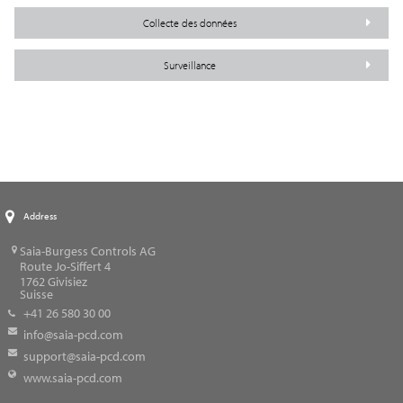
Collecte des données
Surveillance
Address
Saia-Burgess Controls AG
Route Jo-Siffert 4
1762
Givisiez
Suisse
+41 26 580 30 00
info@saia-pcd.com
support@saia-pcd.com
www.saia-pcd.com