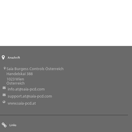
Anschrift
Saia Burgess Controls Österreich
Handelskai 388
1023
Wien
Österreich
info.at@saia-pcd.com
support.at@saia-pcd.com
www.saia-pcd.at
Links