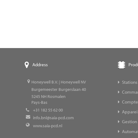
Prod
Address
Stations
Honeywell B.V. | Honeywell NV
Burgemeester Burgerslaan 40
Command
5245
NH Rosmalen
Compteur
Pays-Bas
+31 182 55 62 00
Appareil
info.bnl@saia-pcd.com
Gestion 
www.saia-pcd.nl
Automat