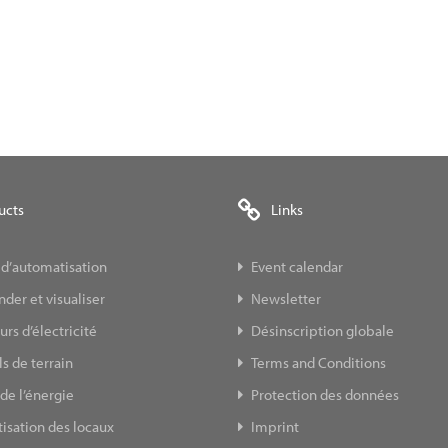
ucts
Links
 d’automatisation
Event calendar
er et visualiser
Newsletter
s d’électricité
Désinscription globale
s de terrain
Terms and Conditions
de l’énergie
Protection des données
isation des locaux
Imprint