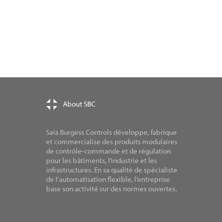
About SBC
Saia Burgess Controls développe, fabrique
et commercialise des produits modulaires
de contrôle-commande et de régulation
pour les bâtiments, l’industrie et les
infrastructures. En sa qualité de spécialiste
de l’automatisation flexible, l’entreprise
base son activité sur des normes ouvertes.