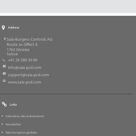
Address
Saia-Burgess Controls AG
Route Jo-Siffert 4
1762
Givisiez
Suisse
+41 26 580 30 00
info@saia-pcd.com
support@saia-pcd.com
www.saia-pcd.com
Links
Calendrier des événements
Newsletter
Désinscription globale