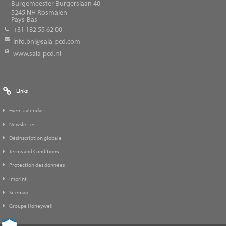
Burgemeester Burgerslaan 40
5245
NH Rosmalen
Pays-Bas
+31 182 55 62 00
info.bnl@saia-pcd.com
www.saia-pcd.nl
Links
Event calendar
Newsletter
Désinscription globale
Terms and Conditions
Protection des données
Imprint
Sitemap
Groupe Honeywell