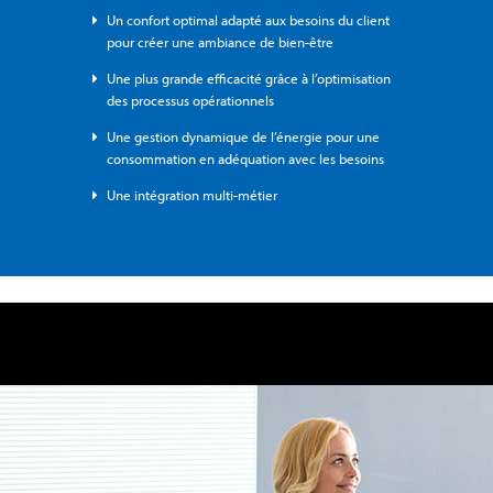
Un confort optimal adapté aux besoins du client
pour créer une ambiance de bien-être
Une plus grande efficacité grâce à l’optimisation
des processus opérationnels
Une gestion dynamique de l’énergie pour une
consommation en adéquation avec les besoins
Une intégration multi-métier