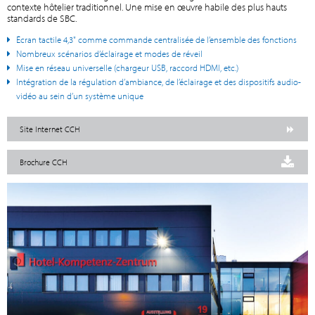
contexte hôtelier traditionnel. Une mise en œuvre habile des plus hauts
standards de SBC.
Écran tactile 4,3" comme commande centralisée de l’ensemble des fonctions
Nombreux scénarios d’éclairage et modes de réveil
Mise en réseau universelle (chargeur USB, raccord HDMI, etc.)
Intégration de la régulation d’ambiance, de l’éclairage et des dispositifs audio-
vidéo au sein d’un système unique
Site Internet CCH
Brochure CCH