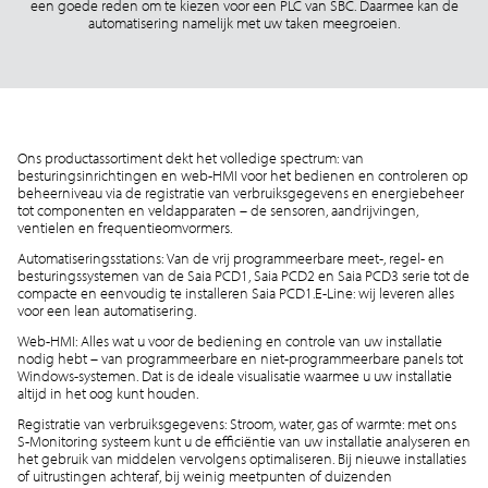
een goede reden om te kiezen voor een PLC van SBC. Daarmee kan de
automatisering namelijk met uw taken meegroeien.
Ons productassortiment dekt het volledige spectrum: van
besturingsinrichtingen en web-HMI voor het bedienen en controleren op
beheerniveau via de registratie van verbruiksgegevens en energiebeheer
tot componenten en veldapparaten – de sensoren, aandrijvingen,
ventielen en frequentieomvormers.
Automatiseringsstations: Van de vrij programmeerbare meet-, regel- en
besturingssystemen van de Saia PCD1, Saia PCD2 en Saia PCD3 serie tot de
compacte en eenvoudig te installeren Saia PCD1.E-Line: wij leveren alles
voor een lean automatisering.
Web-HMI: Alles wat u voor de bediening en controle van uw installatie
nodig hebt – van programmeerbare en niet-programmeerbare panels tot
Windows-systemen. Dat is de ideale visualisatie waarmee u uw installatie
altijd in het oog kunt houden.
Registratie van verbruiksgegevens: Stroom, water, gas of warmte: met ons
S-Monitoring systeem kunt u de efficiëntie van uw installatie analyseren en
het gebruik van middelen vervolgens optimaliseren. Bij nieuwe installaties
of uitrustingen achteraf, bij weinig meetpunten of duizenden