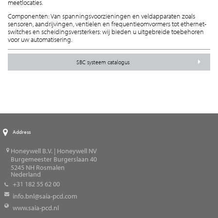
meetlocaties.
Componenten: Van spanningsvoorzieningen en veldapparaten zoals
sensoren, aandrijvingen, ventielen en frequentieomvormers tot ethernet-
switches en scheidingsversterkers: wij bieden u uitgebreide toebehoren
voor uw automatisering.
SBC systeem catalogus
Address
Honeywell B.V. | Honeywell NV
Burgemeester Burgerslaan 40
5245
NH Rosmalen
Nederland
+31 182 55 62 00
info.bnl@saia-pcd.com
www.saia-pcd.nl