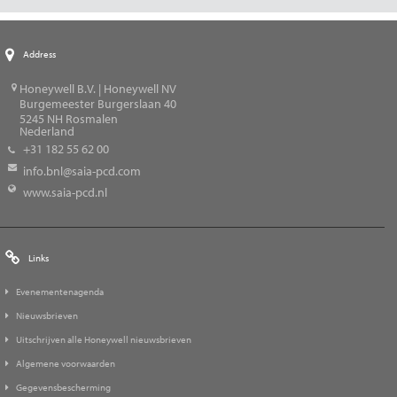
Address
Honeywell B.V. | Honeywell NV
Burgemeester Burgerslaan 40
5245
NH Rosmalen
Nederland
+31 182 55 62 00
info.bnl@saia-pcd.com
www.saia-pcd.nl
Links
Evenementenagenda
Nieuwsbrieven
Uitschrijven alle Honeywell nieuwsbrieven
Algemene voorwaarden
Gegevensbescherming