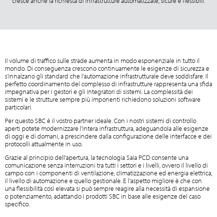
cresce anche la richiesta di infrastrutture automatizzate, sicure e flessibili.
Il volume di traffico sulle strade aumenta in modo esponenziale in tutto il
mondo. Di conseguenza crescono continuamente le esigenze di sicurezza e
s'innalzano gli standard che l'automazione infrastrutturale deve soddisfare. Il
perfetto coordinamento del complesso di infrastrutture rappresenta una sfida
impegnativa per i gestori e gli integratori di sistemi. La complessità dei
sistemi e le strutture sempre più imponenti richiedono soluzioni software
particolari.
Per questo SBC è il vostro partner ideale. Con i nostri sistemi di controllo
aperti potete modernizzare l'intera infrastruttura, adeguandola alle esigenze
di oggi e di domani, a prescindere dalla configurazione delle interfacce e dei
protocolli attualmente in uso.
Grazie al principio dell'apertura, la tecnologia Saia PCD consente una
comunicazione senza interruzioni tra tutti i settori e i livelli, ovvero il livello di
campo con i componenti di ventilazione, climatizzazione ed energia elettrica,
il livello di automazione e quello gestionale. E l'aspetto migliore è che con
una flessibilità così elevata si può sempre reagire alla necessità di espansione
o potenziamento, adattando i prodotti SBC in base alle esigenze del caso
specifico.