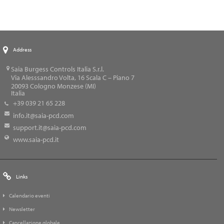
Address
Saia Burgess Controls Italia S.r.l.
Via Alesssandro Volta, 16 Scala C – Piano 7
20093
Cologno Monzese (MI)
Italia
+39 039 21 65 228
info.it@saia-pcd.com
support.it@saia-pcd.com
www.saia-pcd.it
Links
Calendario eventi
Newsletter
Cancellazione globale